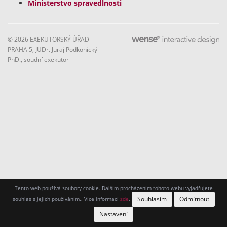
Ministerstvo spravedlnosti
© 2026 EXEKUTORSKÝ ÚŘAD
PRAHA 5, JUDr. Juraj Podkonický
PhD., soudní exekutor
Tento web používá soubory cookie. Dalším procházením tohoto webu vyjadřujete
Souhlasím
Odmítnout
souhlas s jejich používáním.. Více informací
zde
.
Nastavení