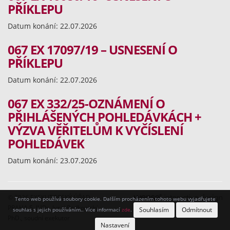
PŘÍKLEPU
Datum konání: 22.07.2026
067 EX 17097/19 – USNESENÍ O
PŘÍKLEPU
Datum konání: 22.07.2026
067 EX 332/25-OZNÁMENÍ O
PŘIHLÁŠENÝCH POHLEDÁVKÁCH +
VÝZVA VĚŘITELŮM K VYČÍSLENÍ
POHLEDÁVEK
Datum konání: 23.07.2026
© 2026 EXEKUTORSKÝ ÚŘAD
Tento web používá soubory cookie. Dalším procházením tohoto webu vyjadřujete
PRAHA 5, JUDr. Juraj Podkonický
Souhlasím
Odmítnout
souhlas s jejich používáním.. Více informací
zde
.
PhD., soudní exekutor
Nastavení